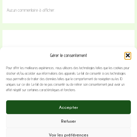
Aucun commentaire à afficher.
Gérer le consentement
Pour offrir les meilleures expériences, nous utilisons des technologies telles que les cookies pour
stocker et/ou accéder aux informations des appareils. Le fait de consentir à ces technologies
nous permettra de traiter des données telles que le comportement de navigation ou les ID
CONTACT
uniques sur ce site. Le fait de ne pas consentir ou de retirer son consentement peut avoir un
effet négatif sur certaines caractéristiques et fonctions.
MENTIONS LEGALES
CONFIDENTIALITE
Accepter
Refuser
Copyright © 2026 | Propulsé par
Thème WordPress Astra
Voir les préférences