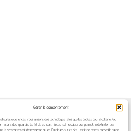
ACT
Gérer le consentement
LEGALES
meilleures expériences, nous utilisons des technologies telles que les cookies pour stocker et/ou
rmations des appareils. Le fait de consentir à ces technologies nous permettra de traiter des
TIALITE
ue le comportement de navigation ou les ID uniques sur ce site. Le fait de ne pas consentir ou de