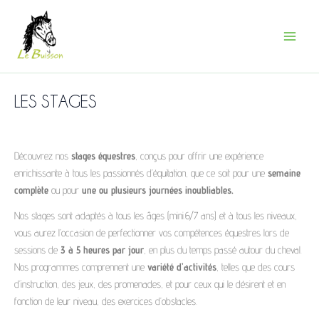
Aller
Main
au
Menu
contenu
LES STAGES
Découvrez nos
stages équestres
, conçus pour offrir une expérience
enrichissante à tous les passionnés d’équitation, que ce soit pour une
semaine
complète
ou pour
une ou plusieurs journées inoubliables.
Nos stages sont adaptés à tous les âges (mini.6/7 ans) et à tous les niveaux,
vous aurez l’occasion de perfectionner vos compétences équestres lors de
sessions de
3 à 5 heures par jour
, en plus du temps passé autour du cheval.
Nos programmes comprennent une
variété d’activités
, telles que des cours
d’instruction, des jeux, des promenades, et pour ceux qui le désirent et en
fonction de leur niveau, des exercices d’obstacles.