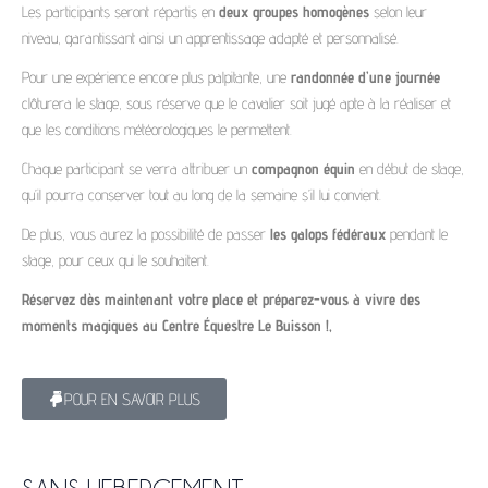
Les participants seront répartis en
deux groupes homogènes
selon leur
niveau, garantissant ainsi un apprentissage adapté et personnalisé.
Pour une expérience encore plus palpitante, une
randonnée d’une journée
clôturera le stage, sous réserve que le cavalier soit jugé apte à la réaliser et
que les conditions météorologiques le permettent.
Chaque participant se verra attribuer un
compagnon équin
en début de stage,
qu’il pourra conserver tout au long de la semaine s’il lui convient.
De plus, vous aurez la possibilité de passer
les galops fédéraux
pendant le
stage, pour ceux qui le souhaitent.
Réservez dès maintenant votre place et préparez-vous à vivre des
moments magiques au Centre Équestre Le Buisson !,
POUR EN SAVOIR PLUS